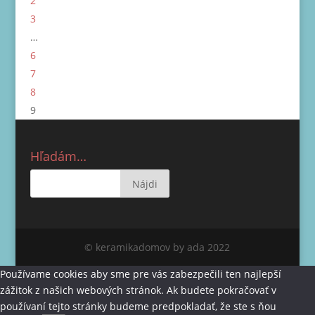
2
3
…
6
7
8
9
Hľadám…
© keramikadomov by ada 2022
Používame cookies aby sme pre vás zabezpečili ten najlepší
zážitok z našich webových stránok. Ak budete pokračovať v
používaní tejto stránky budeme predpokladať, že ste s ňou