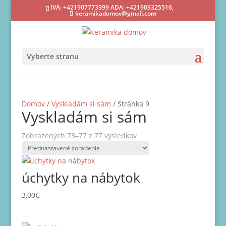
IVA: +421907773399 ADA: +421903325516,
keramikadomov@gmail.com
Vyberte stranu
Domov
/
Vyskladám si sám
/ Stránka 9
Vyskladám si sám
Zobrazených 73–77 z 77 výsledkov
úchytky na nábytok
3,00
€