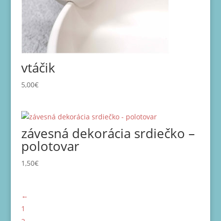
vtáčik
5,00
€
závesná dekorácia srdiečko –
polotovar
1,50
€
←
1