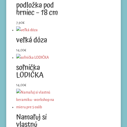
podložka pod
hrniec – 18 cm
7,90
€
veľká dóza
14,00
€
soľnička
LODIČKA
14,00
€
Namaľuj si
vlastnú