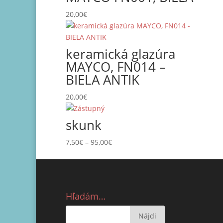
20,00
€
keramická glazúra
MAYCO, FN014 –
BIELA ANTIK
20,00
€
skunk
Price
7,50
€
–
95,00
€
range:
7,50€
through
95,00€
Hľadám…