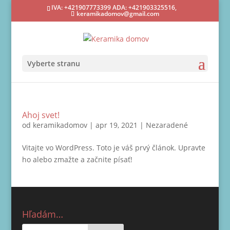
IVA: +421907773399 ADA: +421903325516,
keramikadomov@gmail.com
Vyberte stranu
Ahoj svet!
od
keramikadomov
|
apr 19, 2021
|
Nezaradené
Vitajte vo WordPress. Toto je váš prvý článok. Upravte
ho alebo zmažte a začnite písať!
Hľadám…