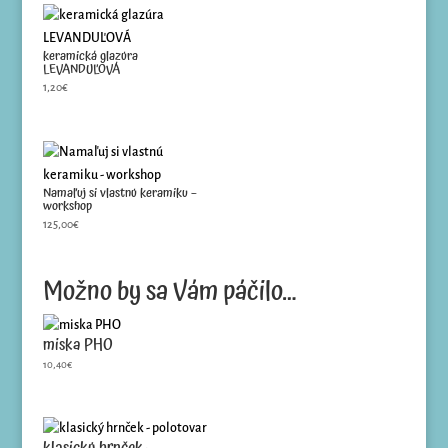
keramická glazúra
LEVANDUĽOVÁ
1,20
€
Namaľuj si vlastnú keramiku –
workshop
125,00
€
Možno by sa Vám páčilo…
miska PHO
10,40
€