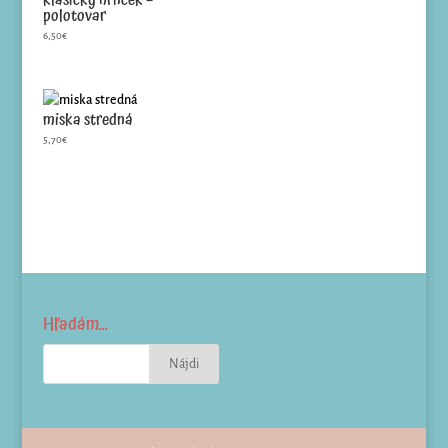
klasický hrnček –
polotovar
6,50
€
miska stredná
5,70
€
Hľadám…