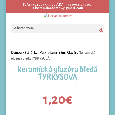
IVA: +421907773399 ADA: +421903325516,
keramikadomov@gmail.com
Vyberte stranu
Domovská stránka
/
Vyskladám si sám
/
Glazúry
/ keramická
glazúra bledá TYRKYSOVÁ
keramická glazúra bledá
TYRKYSOVÁ
1,20
€