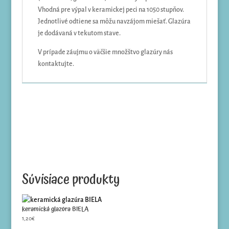
Vhodná pre výpal v keramickej peci na 1050 stupňov.
Jednotlivé odtiene sa môžu navzájom miešať. Glazúra
je dodávaná v tekutom stave.
V prípade záujmu o väčšie množštvo glazúry nás
kontaktujte.
Súvisiace produkty
keramická glazúra BIELA
1,20
€