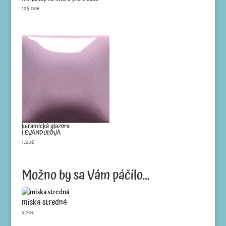
125,00
€
keramická glazúra
LEVANDUĽOVÁ
1,20
€
Možno by sa Vám páčilo…
miska stredná
5,70
€