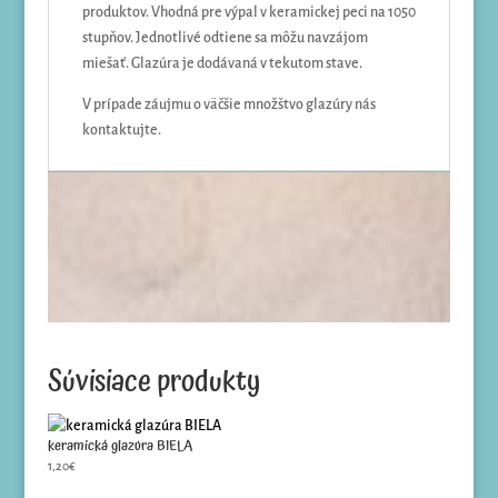
produktov. Vhodná pre výpal v keramickej peci na 1050
stupňov. Jednotlivé odtiene sa môžu navzájom
miešať. Glazúra je dodávaná v tekutom stave.
V prípade záujmu o väčšie množštvo glazúry nás
kontaktujte.
Súvisiace produkty
keramická glazúra BIELA
1,20
€