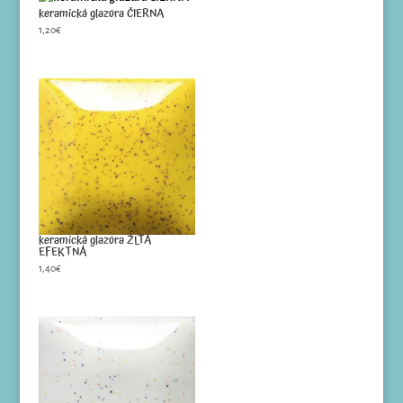
keramická glazúra ČIERNA
1,20
€
keramická glazúra ŽLTÁ
EFEKTNÁ
1,40
€