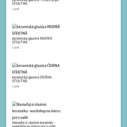
keramická glazúra TYRKYSOVÁ
EFEKTNÁ
1,40
€
keramická glazúra MODRÁ
EFEKTNÁ
1,40
€
keramická glazúra ČIERNA
EFEKTNÁ
1,40
€
Namaľuj si vlastnú keramiku –
workshop na mieru pre 5 osôb