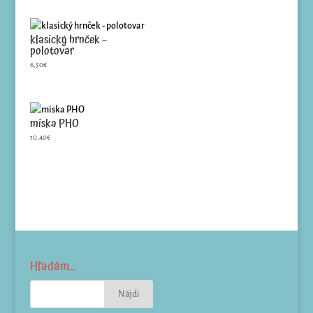
klasický hrnček –
polotovar
6,50
€
miska PHO
10,40
€
Hľadám…