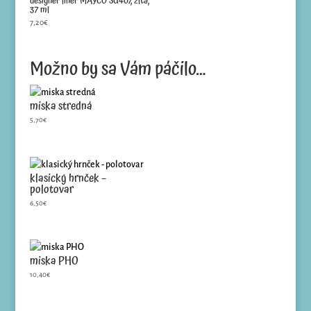
designer liner MAYCO SG407, žltá,
37 ml
7,20
€
Možno by sa Vám páčilo…
miska stredná
5,70
€
klasický hrnček –
polotovar
6,50
€
miska PHO
10,40
€