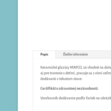
Popis
Ďalšie informácie
Keramické glazúry MAYCO, sú vhodné na dotvo
aj pre tvorenie s deťmi, pracuje sa s nimi ve
dodávaná v tekutom stave.
Certifikát o zdravotnej nezávadnosti.
Vzorkovník dodávame podľa farieb na obrázku