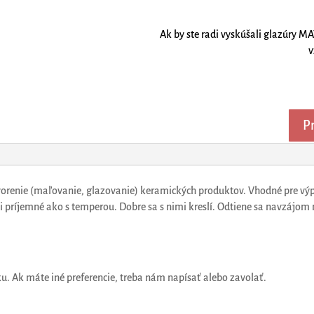
Ak by ste radi vyskúšali glazúry 
v
Pr
renie (maľovanie, glazovanie) keramických produktov. Vhodné pre výpa
ľmi príjemné ako s temperou. Dobre sa s nimi kreslí. Odtiene sa navzáj
. Ak máte iné preferencie, treba nám napísať alebo zavolať.