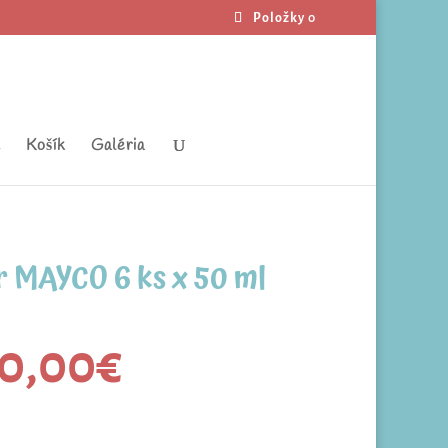
Položky 0
t
Košík
Galéria
r MAYCO 6 ks x 50 ml
0,00
€