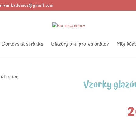
eramikadomov@gmail.com
Domovská stránka
Glazúry pre profesionálov
Môj úče
6 ks x 50 ml
Vzorky glazú
2