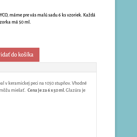
MAYCO, máme pre vás malú sadu 6 ks vzoriek. Každá
zorka má 50 ml.
idať do košíka
l v keramickej peci na 1050 stupňov. Vhodné
om môžu miešať.
Cena je za 6 x 50 ml.
Glazúra je