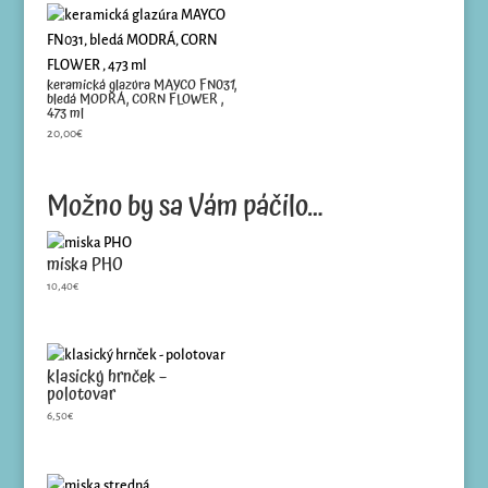
keramická glazúra MAYCO FN031,
bledá MODRÁ, CORN FLOWER ,
473 ml
20,00
€
Možno by sa Vám páčilo…
miska PHO
10,40
€
klasický hrnček –
polotovar
6,50
€