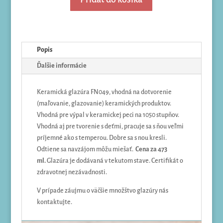
Popis
Ďalšie informácie
Keramická glazúra FN049, vhodná na dotvorenie
(maľovanie, glazovanie) keramických produktov.
Vhodná pre výpal v keramickej peci na 1050 stupňov.
Vhodná aj pre tvorenie s deťmi, pracuje sa s ňou veľmi
príjemné ako s temperou. Dobre sa s nou kresli.
Odtiene sa navzájom môžu miešať.
Cena za 473
ml.
Glazúra je dodávaná v tekutom stave. Certifikát o
zdravotnej nezávadnosti.
V prípade záujmu o väčšie množštvo glazúry nás
kontaktujte.