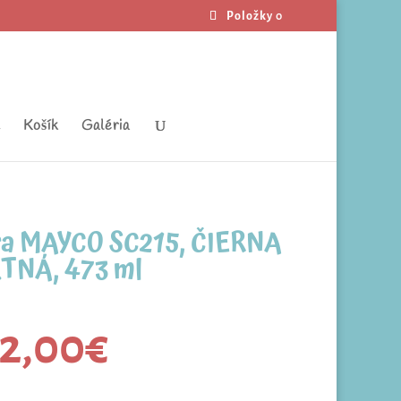
Položky 0
t
Košík
Galéria
ra MAYCO SC215, ČIERNA
TNÁ, 473 ml
2,00
€