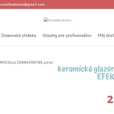
eramikadomov@gmail.com
Domovská stránka
Glazúry pre profesionálov
Môj úče
MAYCO SC215, ČIERNA EFEKTNÁ, 473 ml
keramická glazú
EFEK
2