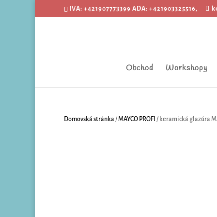
IVA: +421907773399 ADA: +421903325516,
k
Obchod
Workshopy
Domovská stránka
/
MAYCO PROFI
/ keramická glazúra 