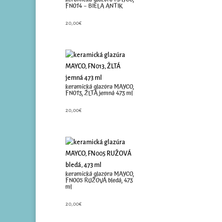
FN014 – BIELA ANTIK
20,00
€
keramická glazúra MAYCO,
FN013, ŽLTÁ jemná 473 ml
20,00
€
keramická glazúra MAYCO,
FN005 RUŽOVÁ bledá, 473
ml
20,00
€