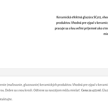
Keramická efektná glazúra SC215, vho
produktov. Vhodná pre výpal v keramick
pracuje sa s ňou veľmi príjemné ako s t
mi
nie (maľovanie, glazovanie) keramických produktov. Vhodná pre výpal v keramick
rou. Dobre sa s nou kresli. Odtiene sa navzájom môžu miešať.
Cena za 473 ml.
Glaz
ntaktujte.