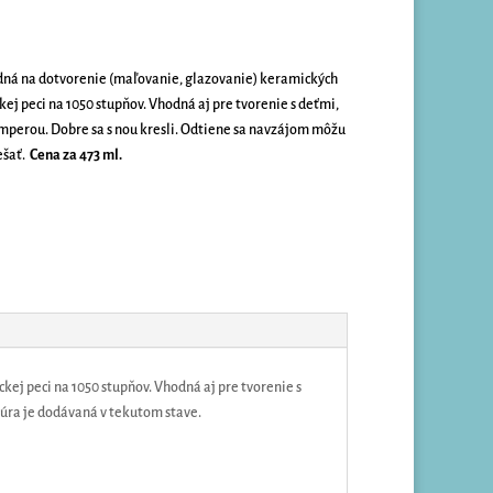
dná na dotvorenie (maľovanie, glazovanie) keramických
ej peci na 1050 stupňov. Vhodná aj pre tvorenie s deťmi,
emperou. Dobre sa s nou kresli. Odtiene sa navzájom môžu
ešať.
Cena za 473 ml.
ej peci na 1050 stupňov. Vhodná aj pre tvorenie s
úra je dodávaná v tekutom stave.