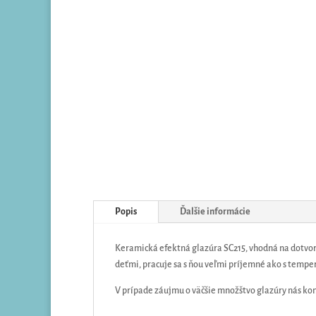
Popis
Ďalšie informácie
Keramická efektná glazúra SC215, vhodná na dotvore
deťmi, pracuje sa s ňou veľmi príjemné ako s tempe
V prípade záujmu o väčšie množštvo glazúry nás ko