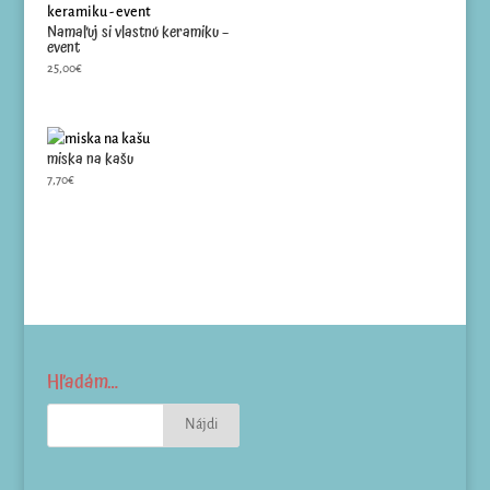
Namaľuj si vlastnú keramiku –
event
25,00
€
miska na kašu
7,70
€
Hľadám…