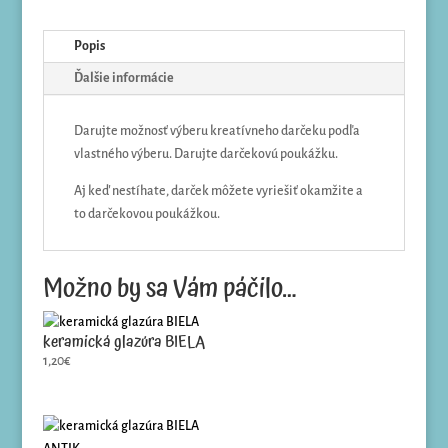
Popis
Ďalšie informácie
Darujte možnosť výberu kreatívneho darčeku podľa
vlastného výberu. Darujte darčekovú poukážku.
Aj keď nestíhate, darček môžete vyriešiť okamžite a
to darčekovou poukážkou.
Možno by sa Vám páčilo…
keramická glazúra BIELA
1,20
€