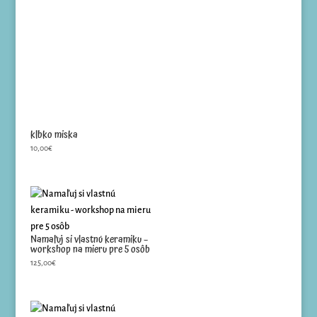
klbko miska
10,00
€
Namaľuj si vlastnú keramiku –
workshop na mieru pre 5 osôb
125,00
€