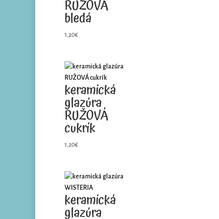
RUŽOVÁ
bledá
1,20
€
keramická
glazúra
RUŽOVÁ
cukrík
1,20
€
keramická
glazúra