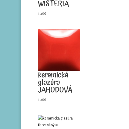
WISTERIA
1,20
€
keramická
glazúra
JAHODOVÁ
1,20
€