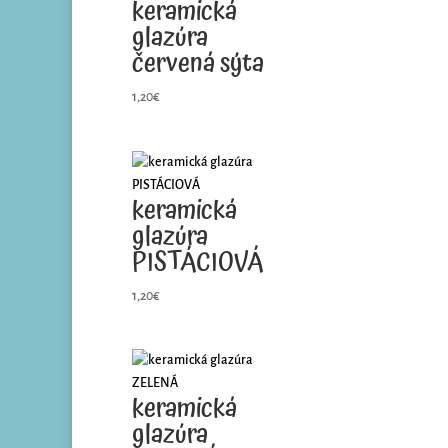
keramická
glazúra
červená sýta
1,20
€
keramická
glazúra
PISTÁCIOVÁ
1,20
€
keramická
glazúra