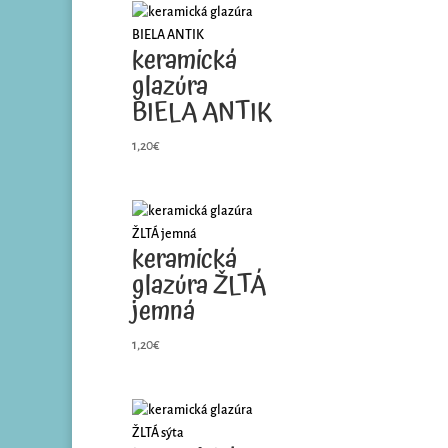
keramická
glazúra
BIELA ANTIK
1,20
€
keramická
glazúra ŽLTÁ
jemná
1,20
€