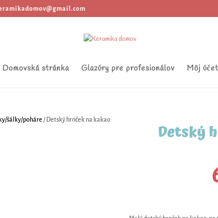
eramikadomov@gmail.com
Domovská stránka
Glazúry pre profesionálov
Môj úče
ky/šálky/poháre
/ Detský hrnček na kakao
Detský h