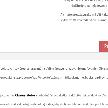
Malý detský hrnček na kakao, na ď
ďaľšiu úpravu – glazovanie
Ak máte predstavu ako má Váš kakav
Vytvorte Vášmu miláčikovi, mame, b
Pr
 polotovar, tzv. črep, pripravený na ďaľšiu úpravu - glazovanie (maľovanie). Objem
 produkt je tu práve pre Vás. Vytvorte Vášmu miláčikovi, mame, babke, dedkovi, 
 glazovanie.
Glazúry
,
štetce
a dohodnúť si výpal. Ak si zakúpite náš produkt na ďal
vom rade mať základný podkladový náter, aby ste ho mohli používať. Tzn. podklad