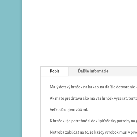
Popis
Ďalšie informácie
Malý detský hrnček na kakao, na ďaľšie dotvorenie -
Ak máte predstavu ako má váš hrnček vyzerať, tento
Veľkosť: objem 200 ml.
K hrnčeku je potrebné si dokúpiť všetky potreby na
Netreba zabúdať na to, že každý výrobok musí v pr