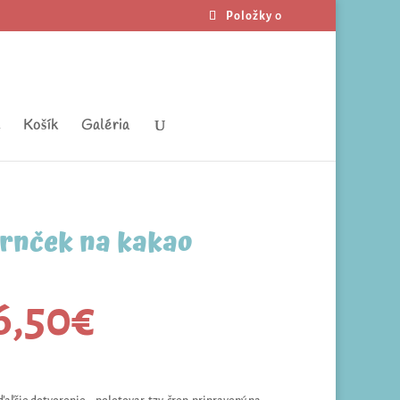
Položky 0
t
Košík
Galéria
rnček na kakao
6,50
€