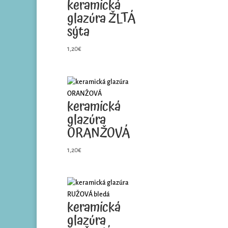
keramická
glazúra ŽLTÁ
sýta
1,20
€
keramická
glazúra
ORANŽOVÁ
1,20
€
keramická
glazúra