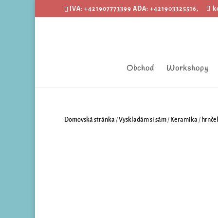
IVA: +421907773399 ADA: +421903325516,
k
Obchod
Workshopy
Domovská stránka
/
Vyskladám si sám
/
Keramika
/
hrnče