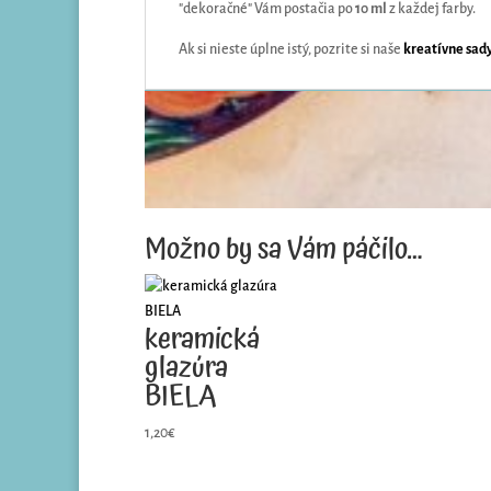
"dekoračné" Vám postačia po
10 ml
z každej farby.
Ak si nieste úplne istý, pozrite si naše
kreatívne sad
Možno by sa Vám páčilo…
keramická
glazúra
BIELA
1,20
€