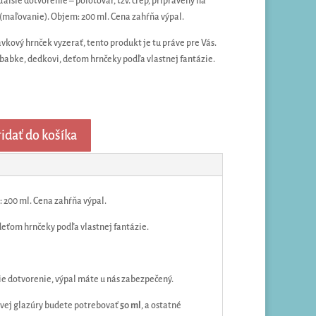
aľšie dotvorenie – polotovar, tzv. črep, pripravený na
 (maľovanie). Objem: 200 ml. Cena zahŕňa výpal.
kový hrnček vyzerať, tento produkt je tu práve pre Vás.
abke, dedkovi, deťom hrnčeky podľa vlastnej fantázie.
idať do košíka
: 200 ml. Cena zahŕňa výpal.
deťom hrnčeky podľa vlastnej fantázie.
šie dotvorenie, výpal máte u nás zabezpečený.
ovej glazúry budete potrebovať
50 ml
, a ostatné