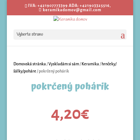
IVA: +421907773399 ADA: +421903325516,
keramikadomov@gmail.com
Vyberte stranu
Domovská stránka
/
Vyskladám si sám
/
Keramika
/
hrnčeky/
šálky/poháre
/ pokrčený pohárik
pokrčený pohárik
4,20
€