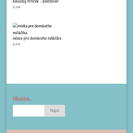
klasický hrnček – polotovar
6,50
€
miska pre domáceho miláčika
9,50
€
Hľadám…