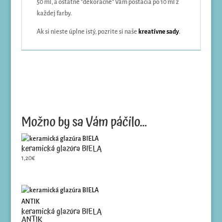
50 ml, a ostatné "dekoračné" Vám postačia po 10 ml z
každej farby.
Ak si nieste úplne istý, pozrite si naše
kreatívne sady
.
Možno by sa Vám páčilo…
keramická glazúra BIELA
1,20
€
keramická glazúra BIELA
ANTIK