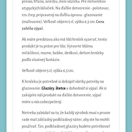
presso, frťana, sviečku, mini vázičku. Pre milovníkov
atypyckých šáločiek. Na ďaľšie dotvorenie - polotovar,
tzv. črep, pripravený na ďaľšiu úpravu - glazovanie
(maľovanie). Veľkosť: objem 5 cl, výška 6,5 cm.
Cena
zahŕňa výpal.
Ak máte predstavu ako má Váš hrnček vyzerať, tento
produkt je tu práve pre Vás. Vytvorte Vášmu
miláčikovi, mame, babke, dedkovi, deťom hrnčeky
podľa vlastnej fantázie.
Veľkosť: objem 5 cl, výška 6,5 cm.
K hrnčeku je potrebné si dokúpiť všetky potreby na
glazovanie.
Glazúry
,
štetce
a dohodnúť si výpal. Ak si
zakúpite náš produkt na ďalšie dotvorenie, výpal
máte u nás zabezpečený.
Netreba zabúdať na to, že každý výrobok musí v prvom
rade mať základný podkladový náter, aby ste ho mohli
používať. Tzn. podkladovej glazúry budete potrebovať