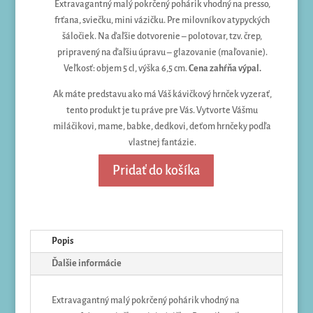
Extravagantný malý pokrčený pohárik vhodný na presso,
frťana, sviečku, mini vázičku. Pre milovníkov atypyckých
šáločiek. Na ďaľšie dotvorenie – polotovar, tzv. črep,
pripravený na ďaľšiu úpravu – glazovanie (maľovanie).
Veľkosť: objem 5 cl, výška 6,5 cm.
Cena zahŕňa výpal.
Ak máte predstavu ako má Váš kávičkový hrnček vyzerať,
tento produkt je tu práve pre Vás. Vytvorte Vášmu
miláčikovi, mame, babke, dedkovi, deťom hrnčeky podľa
vlastnej fantázie.
Pridať do košíka
Popis
Ďalšie informácie
Extravagantný malý pokrčený pohárik vhodný na