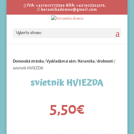
IVA: +421907773399 ADA: +421903325516,
keramikadomov@gmail.com
Vyberte stranu
Domovská stránka
/
Vyskladám si sám
/
Keramika
/
drobnosti
/
svietnik HVIEZDA
svietnik HVIEZDA
5,50
€