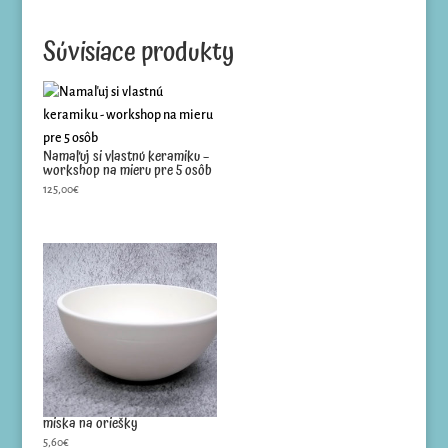
Súvisiace produkty
Namaľuj si vlastnú keramiku –
workshop na mieru pre 5 osôb
125,00
€
miska na oriešky
5,60
€