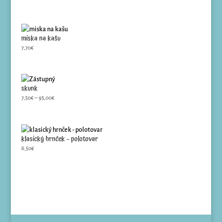
miska na kašu
7,70
€
skunk
Price
7,50
€
–
95,00
€
range:
7,50€
through
95,00€
klasický hrnček – polotovar
6,50
€