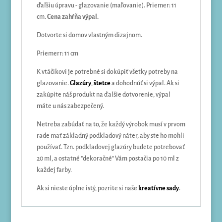
ďaľšiu úpravu - glazovanie (maľovanie). Priemer: 11
cm.
Cena zahŕňa výpal.
Dotvorte si domov vlastným dizajnom.
Priemerr: 11 cm
K vtáčikovi je potrebné si dokúpiť všetky potreby na
glazovanie.
Glazúry
,
štetce
a dohodnúť si výpal. Ak si
zakúpite náš produkt na ďalšie dotvorenie, výpal
máte u nás zabezpečený.
Netreba zabúdať na to, že každý výrobok musí v prvom
rade mať základný podkladový náter, aby ste ho mohli
používať. Tzn. podkladovej glazúry budete potrebovať
20 ml, a ostatné "dekoračné" Vám postačia po 10 ml z
každej farby.
Ak si nieste úplne istý, pozrite si naše
kreatívne sady
.